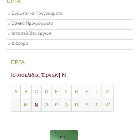
ΕΡΓΑ
Ευρωπαϊκά Προγράμματα
Εθνικά Προγράμματα
Ιστοσελίδες έργων
Διάφορα
ΕΡΓΑ
Ιστοσελίδες Έργων| N
Α
Β
C
D
E
F
G
H
I
K
L
M
N
O
P
Q
R
S
T
W